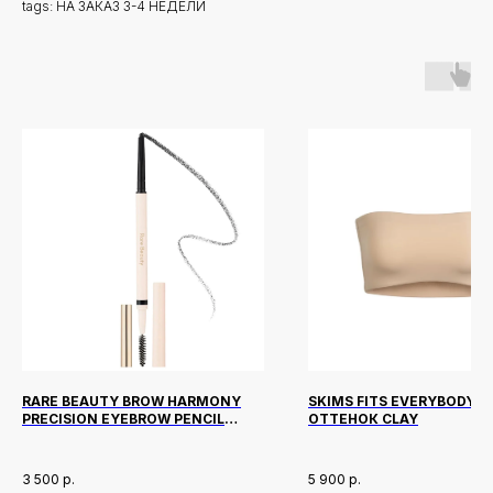
tags: НА ЗАКАЗ 3-4 НЕДЕЛИ
Новинки
Доставка и оплата
RARE BEAUTY BROW HARMONY
SKIMS FITS EVERYBODY 
Лидеры продаж
О нас
PRECISION EYEBROW PENCIL
ОТТЕНОК CLAY
ОТТЕНОК SOFT BLACK
Скидки
3 500
р.
5 900
р.