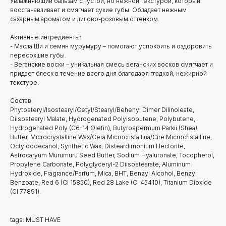
Увлажняющий бальзам с густой, но нежной текстурой, который
восстанавливает и смягчает сухие губы. Обладает нежным
сахарным ароматом и лилово-розовым оттенком.
Активные ингредиенты:
- Масла Ши и семян мурумуру – помогают успокоить и оздоровить
пересохшие губы.
- Веганские воски – уникальная смесь веганских восков смягчает и
придает блеск в течение всего дня благодаря гладкой, нежирной
текстуре.
Состав:
Phytosteryl/Isostearyl/Cetyl/Stearyl/Behenyl Dimer Dilinoleate,
Diisostearyl Malate, Hydrogenated Polyisobutene, Polybutene,
Hydrogenated Poly (C6-14 Olefin), Butyrospermum Parkii (Shea)
Butter, Microcrystalline Wax/Cera Microcristallina/Cire Microcristalline,
Octyldodecanol, Synthetic Wax, Disteardimonium Hectorite,
Astrocaryum Murumuru Seed Butter, Sodium Hyaluronate, Tocopherol,
Propylene Carbonate, Polyglyceryl-2 Diisostearate, Aluminum
Hydroxide, Fragrance/Parfum, Mica, BHT, Benzyl Alcohol, Benzyl
Benzoate, Red 6 (CI 15850), Red 28 Lake (CI 45410), Titanium Dioxide
(CI 77891).
tags: MUST HAVE