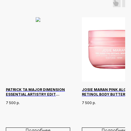
PATRICK TA MAJOR DIMENSION
JOSIE MARAN PINK ALGAE
ESSENTIAL ARTISTRY EDIT
RETINOL BODY BUTTER A
EYESHADOW PALETTES ОТТЕНОК
NUDE 177 МЛ
7 500
р.
7 500
р.
LIGHT
Новинки
Доставка и оплата
Подробнее
Подробнее