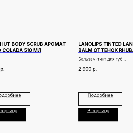
 HUT BODY SCRUB АРОМАТ
LANOLIPS TINTED LANO
 COLADA 510 МЛ
BALM ОТТЕНОК RHUB
Бальзам-тинт для губ
р.
2 900
р.
Описание:
Увлажняющий бальзам для
обогащённый ланолином с
оттенком – это идеальный
одробнее
Подробнее
между красотой и практи
Стал настоящим хитом с 
 корзину
В корзину
запуска коллекции и про
оставаться одним из наши
бестселлеров. Секрет ус