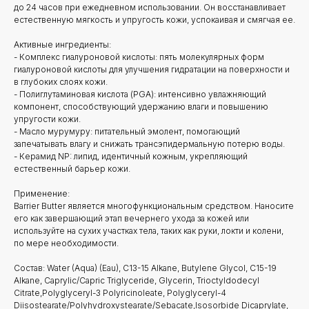
до 24 часов при ежедневном использовании. Он восстанавливает
естественную мягкость и упругость кожи, успокаивая и смягчая ее.
Активные ингредиенты:
- Комплекс гиалуроновой кислоты: пять молекулярных форм
гиалуроновой кислоты для улучшения гидратации на поверхности и
в глубоких слоях кожи.
- Полиглутаминовая кислота (PGA): интенсивно увлажняющий
компонент, способствующий удержанию влаги и повышению
упругости кожи.
- Масло мурумуру: питательный эмолент, помогающий
запечатывать влагу и снижать трансэпидермальную потерю воды.
- Керамид NP: липид, идентичный кожным, укрепляющий
естественный барьер кожи.
Применение:
Barrier Butter является многофункциональным средством. Наносите
его как завершающий этап вечернего ухода за кожей или
используйте на сухих участках тела, таких как руки, локти и колени,
по мере необходимости.
Состав: Water (Aqua) (Eau), C13-15 Alkane, Butylene Glycol, C15-19
Alkane, Caprylic/Capric Triglyceride, Glycerin, Trioctyldodecyl
Citrate,Polyglyceryl-3 Polyricinoleate, Polyglyceryl-4
Diisostearate/Polyhydroxystearate/Sebacate,Isosorbide Dicaprylate,