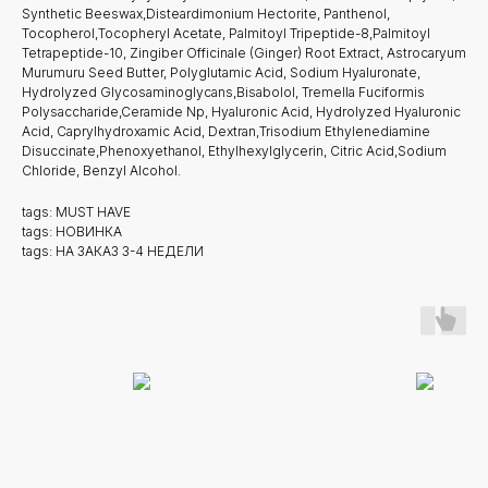
Synthetic Beeswax,Disteardimonium Hectorite, Panthenol,
Tocopherol,Tocopheryl Acetate, Palmitoyl Tripeptide-8,Palmitoyl
Tetrapeptide-10, Zingiber Officinale (Ginger) Root Extract, Astrocaryum
Murumuru Seed Butter, Polyglutamic Acid, Sodium Hyaluronate,
Hydrolyzed Glycosaminoglycans,Bisabolol, Tremella Fuciformis
Polysaccharide,Ceramide Np, Hyaluronic Acid, Hydrolyzed Hyaluronic
Acid, Caprylhydroxamic Acid, Dextran,Trisodium Ethylenediamine
Disuccinate,Phenoxyethanol, Ethylhexylglycerin, Citric Acid,Sodium
Chloride, Benzyl Alcohol.
tags: MUST HAVE
tags: НОВИНКА
tags: НА ЗАКАЗ 3-4 НЕДЕЛИ