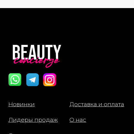
Микроиглы обеспечивают мягкое и
точное механическое воздействие,
создавая микроканалы для
усиленного проникновения
активных веществ. Это делает уход
более глубоким и эффективным,
особенно для кожи, нуждающейся в
дополнительной поддержке и
восстановлении.
В состав антиоксидантной бустер-
сыворотки для лица с микроиглами
VT Cosmetics Red Booster Reedle
Shot 100 входят:
Микроиглы — обеспечивают
локальное стимулирование кожи,
усиливая проникновение активных
компонентов.
Экстракт смолы драконового
дерева — мощный антиоксидант,
защищает кожу от свободных
радикалов, улучшает цвет лица и
стимулирует регенерацию.