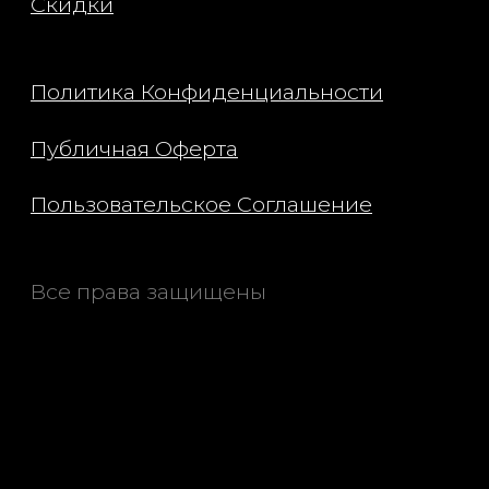
Арбутин — помогает выровнять тон
кожи, снижает интенсивность
пигментных пятен и предотвращает
появление новых.
Для какого типа кожи подходит: для
всех типов кожи, особенно для
уставшей, тусклой, с неровным
тоном.
Способ применения: нанесите
сыворотку на чистую кожу лица и
аккуратно помассируйте. После
впитывания сыворотки нанесите
свой увлажняющий уход.
Если во время использования
косметики или после у вас возникли
какие-либо необычные симптомы
или побочные эффекты, такие как
покраснения, отёк или зуд,
обратитесь к специалисту.
Не используйте сыворотку на
поврежденной коже.