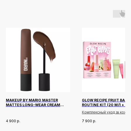
MAKEUP BY MARIO MASTER
GLOW RECIPE FRUIT BABIE
MATTES LONG-WEAR CREAM
ROUTINE KIT (20 МЛ + 25 
EYESHADOW ОТТЕНОК ESPRESSO
МЛ + 15 МЛ + 15 МЛ)
Комплексный уход за кожей 
бестселлеров Glow Recipe 
4 900
р.
7 900
р.
формате для сияющей кожи
В набор входят: очищение 