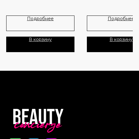
Новинки
Доставка и оплата
Ceramide Moisture Barrier C
20 мл + тонер для лица Wat
Glow PHA +BHA Pore-Tight T
Лидеры продаж
О нас
Подробнее
Подробнее
мл + сыворотка для лица Str
Smooth BHA + AHA Salicylic
Скидки
мл + сияющая сыворотка
Watermelon Glow Niacinami
В корзину
В корзину
Drops 10 мл + крем для лица
Политика Конфиденциальности
Plump Hyaluronic Cream 15 
Публичная Оферта
Состав:
Avocado Ceramide Moisture 
Пользовательское Соглашение
Cleanser (20ml): Water/Aqua/
Glycerin, Sodium Cocoyl Alan
Sodium Methyl Cocoyl Taurat
Все права защищены
Acrylates/C10-30 Alkyl Acryl
Crosspolymer, Inulin, Butyle
Glycol, Ceramide NP, Colloid
Oatmeal, Caprylyl Glycol, Lau
Hydroxysultaine, Coco-Gluc
Sodium Hyaluronate, Persea
Gratissima (Avocado) Oil, Pe
Gratissima (Avocado) Fruit Ext
Saccharide Isomerate, Micr
Lysate, Glyceryl Caprylate,