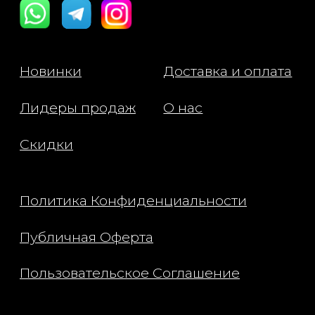
Polyglyceryl-10 Laurate,
Styrene/Acrylates Copolyme
Sodium Cocoyl Isethionate, 1
Hexanediol, Epidermidibact
Keratini Ferment Filtrate, Quil
Saponaria Bark Extract, Sodi
Phytate, Lecithin, Dipotassi
Glycyrrhizate, Citric Acid, Mo
Oleifera Seed Oil, Sodium Cit
Butyl Avocadate, Arginine,
Phytosphingosine, Hydroge
Lecithin, Hydroxypropyltrim
Hyaluronate, Mannose, Hydr
Hyaluronic Acid, Sodium Ace
Hyaluronate, Maltodextrin,
Tocopherol, Hyaluronic Acid,
Hydrolyzed Sodium Hyaluron
Sodium Hyaluronate Crosspo
Potassium Hyaluronate, Xant
Aloe Ferox Leaf Extract, Hex
Glycol, Triacetin, Gardenia Flo
Extract, Dextrin, Fragrance/Pa
*100% Naturally Derived Frag
Watermelon Glow PHA +BHA