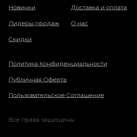
аккуратно вспеньте, массируя кожу
лица. Тщательно смойте теплой
водой. Для удаления стойкого
макияжа рекомендуется сначала
использовать очищающее масло, а
затем Pineapple Refresh Cleanser.
Состав: Water (Aqua) (Eau), Glycerin,
Acrylates Copolymer, Potassium
Cocoyl Glycinate,Lauramidopropyl
Betaine, Caprylic/Capric Triglyceride,
Potassium Cocoate,
Glycolipids,Tocopherol, Ananas
Sativus (Pineapple) Fruit Extract,
Hippophae Rhamnoides Fruit Oil,
Camellia Oleifera Leaf Extract, Lauroyl
Lysine, Polyglutamic Acid,
Hydroxyacetophenone, Lactobacillus
Ferment, Saccharide Isomerate,
Caprylyl
Glycol,Phytosteryl/Octyldodecyl
Lauroyl
Glutamate,Hydroxypropyltrimonium
Hyaluronate,Polyglyceryl-4 Caprate,
Polyglyceryl-6 Caprylate,Caprylyl