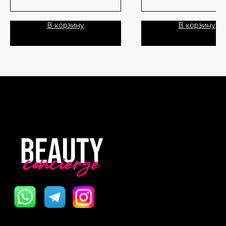
пену. Формула содержит
полиглутаминовую кислоту, экстракт
зеленого чая и ананасовый энзим,
В корзину
В корзину
обеспечивая чистую, мягкую и
упругую кожу после умывания.
Подходит для утреннего и
вечернего использования, а также
для чувствительной кожи.
Активные ингредиенты:
- Полиглутаминовая кислота (PGA):
интенсивно увлажняет и помогает
удерживать влагу в коже.
- Экстракт зеленого чая:
успокаивает кожу и обладает
антиоксидантными свойствами,
защищая от негативного
воздействия окружающей среды.
- Ананасовый энзим: мягко
отшелушивает, способствуя более
гладкому внешнему виду кожи.
Применение:
Нанесите небольшое количество
средства на влажные руки и