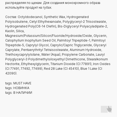
распределяя по щекам. Для создания монохромного образа
используйте продукт на губах.
Состав: Octyldodecanol, Synthetic Wax, Hydrogenated
Polyisobutene, Cetyl Ethylhexanoate, Polyglyceryl-2 Triisostearate,
Hydrogenated Poly(C6-14 Olefin), Bis-Diglyceryl Polyacyladipate-2,
Kaolin, Silica,
Magnesium/Potassium/Silicon/Fluoride/Hydroxide/Oxide, Glycerin,
Calophyllum Inophyllum Seed Oil, Palmitoyl Tripeptide-1, Palmitoyl
Tripeptide-5, Caprylyl Glycol, Caprylic/Capric Triglyceride, Glyceryl
Caprylate, Pentaerythrityl Tetraisostearate, Aluminum Hydroxide,
Triethoxycaprylylsilane, Water (Aqua), Propylene Carbonate, Lauryl
Polyglyceryl-3 Polydimethylsiloxyethyl Dimethicone, Stearalkonium
Hectorite, Ethylhexylglycerin, Titanium Dioxide (CI 77891), Iron Oxides
(CI 77491, 77492, 77499), Red 28 Lake (CI 45410), Blue 1 Lake (CI
42090).
tags: MUST HAVE
tags: НОВИНКА
tags: В НАЛИЧИИ