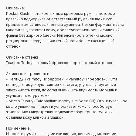
Описание:
Pocket Blush — это компактные кремовые румяна, которые
идеально подчеркивают естественный румянец щек и губ,
придавая им сатиновый, мягкий румянец. Легкая формула плавно
наносится, увлажняет кожу, обеспечивая мягкость и сияющий
финиш без жирного блеска. Интенсивность оттенка можно
регулировать, создавая как легкий, так и более насыщенный
оттенок.
Описание оттенка:
Toasted Teddy — тёплый бронзово-терракотовый оттенок
Активные ингредиенты:
- Пептиды (Palmitoyl Tripeptide-1 и Palmitoyl Tripeptide-5): Эти
пептиды стимулируют синтез коллагена, улучшая упругость и
эластичность кожи, помогая уменьшить видимость морщин и
улучшить текстуру кожи.
- Масло Таману (Calophyllum Inophyllum Seed Oil): Это натуральное
масло увлажняет, питает и успокаивает кожу, способствует
заживлению микротрещин и улучшает барьерные функции,
оставляя кожу мягкой и гладкой.
Применение:
Наносите румяна пальцами или кистью, легкими движениями