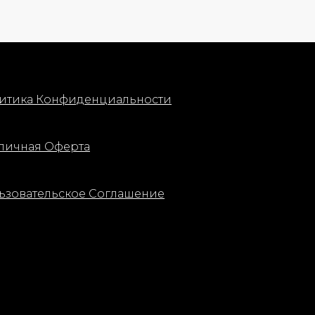
итика Конфиденциальности
личная Оферта
ьзовательское Соглашение