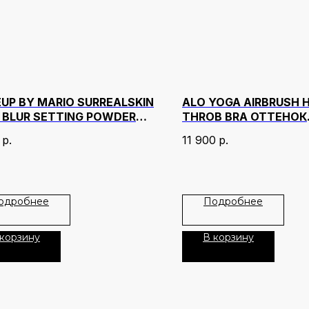
UP BY MARIO SURREALSKIN
ALO YOGA AIRBRUSH 
 BLUR SETTING POWDER
THROB BRA ОТТЕНОК
НОК 2 NEUTRAL LIGHT
WHITE/BLACK
р.
11 900
р.
одробнее
Подробнее
 корзину
В корзину