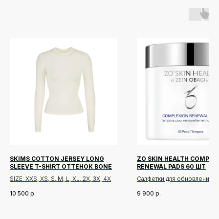
SKIMS COTTON JERSEY LONG
ZO SKIN HEALTH COMPLE
SLEEVE T-SHIRT ОТТЕНОК BONE
RENEWAL PADS 60 ШТ
SIZE: XXS, XS, S, M, L, XL, 2X, 3X, 4X
Салфетки для обновления к
очищения пор
10 500
р.
9 900
р.
Очищают кожу и удаляют из
кожного сала,салфетки про
Новинки
Доставка и оплата