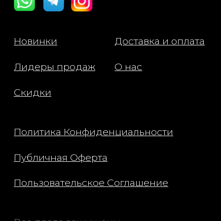
покраснений.
• Мочевина обладает
увлажняющими свойствами
помогает восстановить вод
баланс.
Салфетки снижают жирность
придают лицу матовый фини
специальная текстура помо
активным компонентам про
как можно глубже.
Раствор содержит альфа-
гидроксикислоты, которые
усиливают чувствительност
ультрафиолетовому излуче
поэтому эксперты советую
использовать салфетки вме
средствами УФ-защиты.
Используем только вечеро
После очищения и тоника
протираем лицо полностью,
локально, высыпания, спину