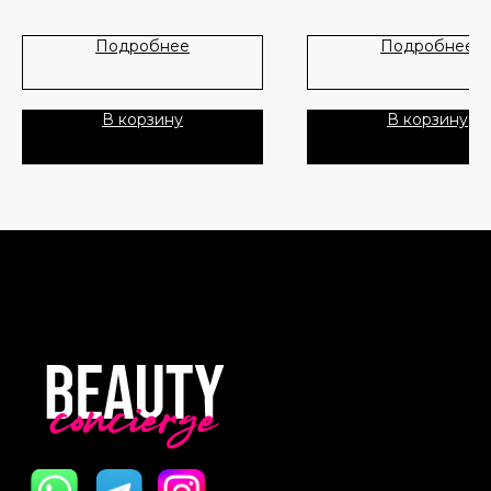
раствором салициловой кис
которая снижает выработку
Лидеры продаж
О нас
Подробнее
Подробнее
кожного сала, отшелушиваю
омертвевшие клетки кожи,
Скидки
препятствует закупоривани
растительные продукты
В корзину
В корзину
успокаивают кожу, снимают
Политика Конфиденциальности
воспаление.
Публичная Оферта
Основные ингредиенты:
Пользовательское Соглашение
• Салициловая кислота в
концентрации 2% помогает
вылечить акне и предотврат
Все права защищены
повторное возникновение.
• Гликолевая кислота облад
отшелушивающими свойств
эксфолиирующие свойства
доказаны в лабораторных у
• Экстракты лечебных раст
являются природными
антиоксидантами, которые
защищают кожу от раздраже