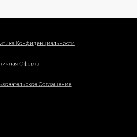
итика Конфиденциальности
личная Оферта
ьзовательское Соглашение