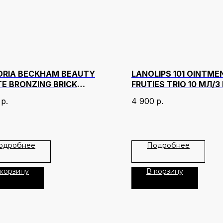
ORIA BECKHAM BEAUTY
LANOLIPS 101 OINTME
E BRONZING BRICK
FRUTIES TRIO 10 МЛ/3
НОК 04
р.
4 900
р.
одробнее
Подробнее
 корзину
В корзину