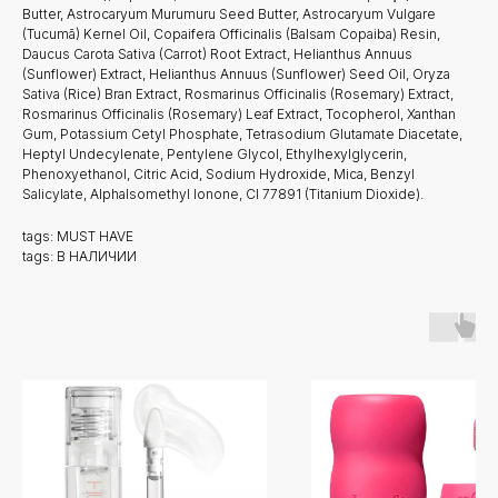
Butter, Astrocaryum Murumuru Seed Butter, Astrocaryum Vulgare
(Tucumã) Kernel Oil, Copaifera Officinalis (Balsam Copaiba) Resin,
Daucus Carota Sativa (Carrot) Root Extract, Helianthus Annuus
(Sunflower) Extract, Helianthus Annuus (Sunflower) Seed Oil, Oryza
Sativa (Rice) Bran Extract, Rosmarinus Officinalis (Rosemary) Extract,
Rosmarinus Officinalis (Rosemary) Leaf Extract, Tocopherol, Xanthan
Gum, Potassium Cetyl Phosphate, Tetrasodium Glutamate Diacetate,
Heptyl Undecylenate, Pentylene Glycol, Ethylhexylglycerin,
Phenoxyethanol, Citric Acid, Sodium Hydroxide, Mica, Benzyl
Salicylate, AlphaIsomethyl Ionone, CI 77891 (Titanium Dioxide).
tags: MUST HAVE
tags: В НАЛИЧИИ
Новинки
Доставка и оплата
Лидеры продаж
О нас
Скидки