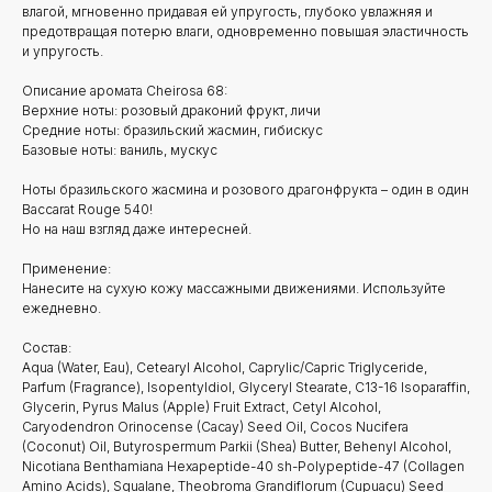
влагой, мгновенно придавая ей упругость, глубоко увлажняя и
предотвращая потерю влаги, одновременно повышая эластичность
и упругость.
Описание аромата Cheirosa 68:
Верхние ноты: розовый драконий фрукт, личи
Средние ноты: бразильский жасмин, гибискус
Базовые ноты: ваниль, мускус
Ноты бразильского жасмина и розового драгонфрукта – один в один
Baccarat Rouge 540!
Но на наш взгляд даже интересней.
Применение:
Нанесите на сухую кожу массажными движениями. Используйте
ежедневно.
Состав:
Aqua (Water, Eau), Cetearyl Alcohol, Caprylic/Capric Triglyceride,
Parfum (Fragrance), Isopentyldiol, Glyceryl Stearate, C13-16 Isoparaffin,
Glycerin, Pyrus Malus (Apple) Fruit Extract, Cetyl Alcohol,
Caryodendron Orinocense (Cacay) Seed Oil, Cocos Nucifera
(Coconut) Oil, Butyrospermum Parkii (Shea) Butter, Behenyl Alcohol,
Nicotiana Benthamiana Hexapeptide-40 sh-Polypeptide-47 (Collagen
Amino Acids), Squalane, Theobroma Grandiflorum (Cupuaçu) Seed