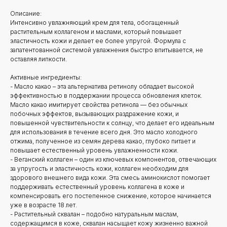
Описание:
Интенсивно увлажняющий крем для тела, обогащенный
растительным коллагеном и маслами, который повышает
эластичность кожи и делает ее более упругой. Формула с
запатентованной системой увлажнения быстро впитывается, не
оставляя липкости.
Активные ингредиенты:
- Масло какао – эта альтернатива ретинолу обладает высокой
эффективностью в поддержании процесса обновления клеток.
Масло какао имитирует свойства ретинола — без обычных
побочных эффектов, вызывающих раздражение кожи, и
повышенной чувствительности к солнцу, что делает его идеальным
для использования в течение всего дня. Это масло холодного
отжима, полученное из семян дерева какао, глубоко питает и
повышает естественный уровень увлажненности кожи.
- Веганский коллаген – один из ключевых компонентов, отвечающих
за упругость и эластичность кожи, коллаген необходим для
здорового внешнего вида кожи. Эта смесь аминокислот помогает
поддерживать естественный уровень коллагена в коже и
компенсировать его постепенное снижение, которое начинается
уже в возрасте 18 лет.
- Растительный сквалан – подобно натуральным маслам,
содержащимся в коже, сквалан насыщает кожу жизненно важной