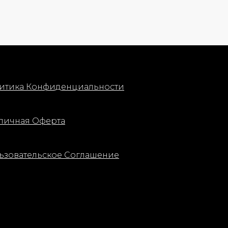
итика Конфиденциальности
личная Оферта
ьзовательское Соглашение