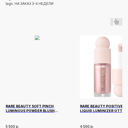
tags: НА ЗАКАЗ 3-4 НЕДЕЛИ
Новинки
Доставка и оплата
RARE BEAUTY SOFT PINCH
RARE BEAUTY POSITIVE L
Лидеры продаж
О нас
LUMINOUS POWDER BLUSH
LIQUID LUMINIZER ОТТЕ
ОТТЕНОК HAPPY
ENCHANT 15 МЛ
Скидки
5 500
р.
4 500
р.