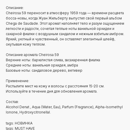
Описание:
Cheirosa 59 переносит в атмосферу 1959 года — времени расцвета
босса-новы, когда Жуан Жильберту выпустил свой первый альбом
Chega de Saudade. Этот аромат наполняет тело и разум ощущением
легкости и радости, сочетая теплые ноты ванильной орхидеи и
сахарной фиалки с воздушным сандалом и нежным взбитым амбром.
Яркий, уютный и чувственный, он оставляет элегантный шлейф,
окутывая кожу теплом.
Описание аромата Cheirosa 59
Верхние ноты: бархатистая слива, засахаренная фиалка​
Средние ноты: ванильная орхидея, амбра​
Базовые ноты: сандаловое дерево, ветивер
Применение:
Распылите мист на кожу и волосы с расстояния 15-20 см.
Используйте в течение дня для обновления аромата.
Состав:
Alcohol Denat., Aqua (Water, Eau), Parfum (Fragrance), Alpha-Isomethyl
Ionone, Hydroxycitronellal.
tags: НОВИНКА
tags: MUST HAVE