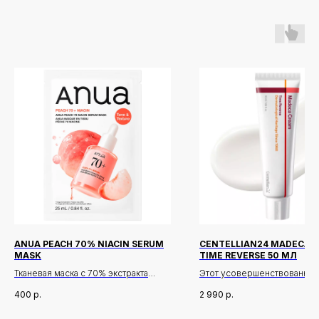
ANUA PEACH 70% NIACIN SERUM
CENTELLIAN24 MADECA 
MASK
TIME REVERSE 50 МЛ
Тканевая маска с 70% экстракта
Этот усовершенствованны
персика и ниацинамидом, которая
антивозрастной крем с цен
400
р.
2 990
р.
интенсивно увлажняет, выравнивает
имеет мощное комплексно
тон кожи и придает ей естественное
решение по борьбе с возр