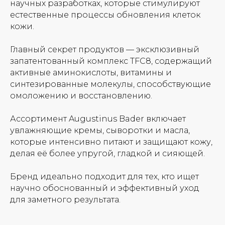
научных разработках, которые стимулируют
естественные процессы обновления клеток
кожи.
Главный секрет продуктов — эксклюзивный
запатентованный комплекс TFC8, содержащий
активные аминокислоты, витамины и
синтезированные молекулы, способствующие
омоложению и восстановлению.
Ассортимент Augustinus Bader включает
увлажняющие кремы, сыворотки и масла,
которые интенсивно питают и защищают кожу,
делая её более упругой, гладкой и сияющей.
Бренд идеально подходит для тех, кто ищет
Новинки
Доставка и оплата
научно обоснованный и эффективный уход
для заметного результата.
Лидеры продаж
О нас
Скидки