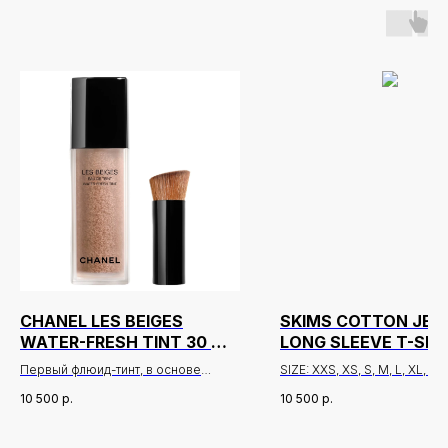
Новинки
Доставка и оплата
CHANEL LES BEIGES
SKIMS COTTON JER
WATER-FRESH TINT 30 МЛ
LONG SLEEVE T-SHI
Лидеры продаж
О нас
ОТТЕНОК LIGHT DEEP
ОТТЕНОК MARBLE
Первый флюид-тинт, в основе
SIZE: XXS, XS, S, M, L, XL, 2X
которого использована
Скидки
10 500
р.
10 500
р.
микрофлюидная технология.
Легчайшая увлажняющая и