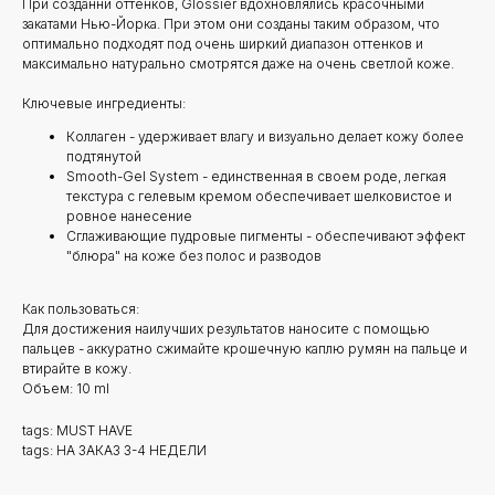
При созданни оттенков, Glossier вдохновлялись красочными
закатами Нью-Йорка. При этом они созданы таким образом, что
оптимально подходят под очень ширкий диапазон оттенков и
максимально натурально смотрятся даже на очень светлой коже.
Ключевые ингредиенты:
Коллаген - удерживает влагу и визуально делает кожу более
подтянутой
Smooth-Gel System - единственная в своем роде, легкая
текстура с гелевым кремом обеспечивает шелковистое и
ровное нанесение
Сглаживающие пудровые пигменты - обеспечивают эффект
"блюра" на коже без полос и разводов
Как пользоваться:
Для достижения наилучших результатов наносите с помощью
пальцев - аккуратно сжимайте крошечную каплю румян на пальце и
втирайте в кожу.
Объем: 10 ml
tags: MUST HAVE
tags: НА ЗАКАЗ 3-4 НЕДЕЛИ