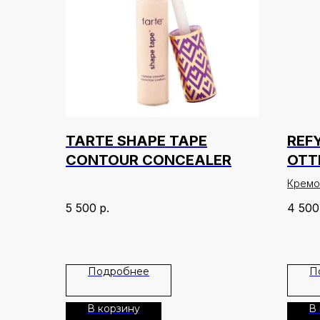
TARTE SHAPE TAPE
REF
CONTOUR CONCEALER
ОТТ
Кремо
5 500
р.
4 500
Описа
Кремо
эффек
румян
Подробнее
П
красот
легко 
кожей,
В корзину
В
для ж