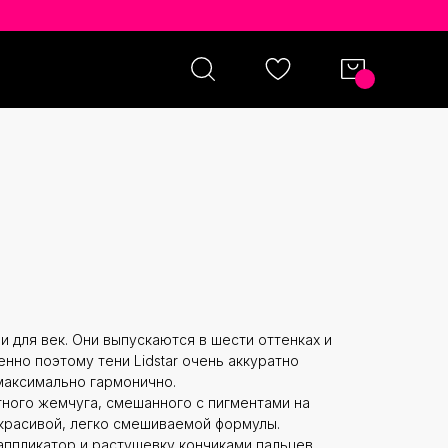
AR GLISTENING EYE GLOW 4.5
LY
ни для век. Они выпускаются в шести оттенках и
нно поэтому тени Lidstar очень аккуратно
 максимально гармонично.
ного жемчуга, смешанного с пигментами на
красивой, легко смешиваемой формулы.
аппликатор и растушевку кончиками пальцев.