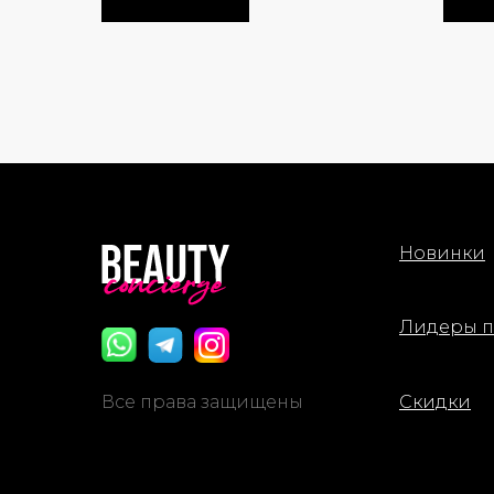
прида
сохран
Описан
Cherr
красны
румян
Актив
- Синт
Новинки
разгла
придав
Приме
Лидеры 
Нанес
кисть
расту
Все права защищены
Скидки
эффект
Состав
Beeswa