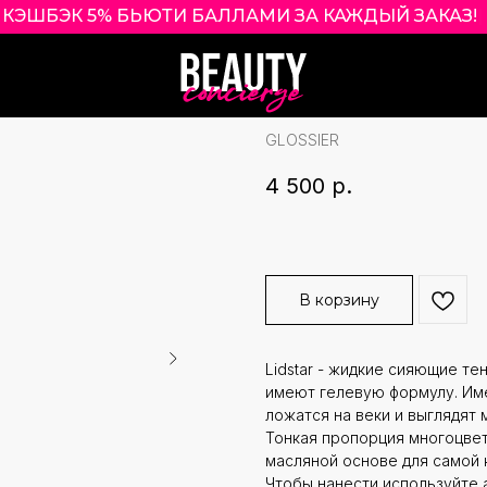
КЭШБЭК 5% БЬЮТИ БАЛЛАМИ ЗА КАЖДЫЙ ЗАКАЗ!
|
GLOSSIER LIDST
МЛ ОТТЕНОК LI
GLOSSIER
4 500
р.
В корзину
Lidstar - жидкие сияющие те
имеют гелевую формулу. Име
ложатся на веки и выглядят
Тонкая пропорция многоцвет
масляной основе для самой 
Чтобы нанести используйте 