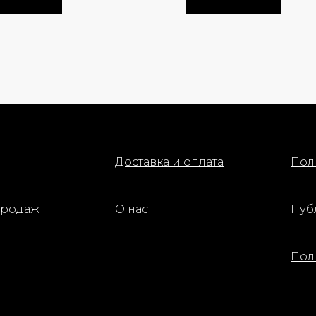
ют лицу здоровое сияние и
яют свежий вид в течение дня.
ие оттенка:
y — насыщенный вишнёво-
й для яркого, выразительного
ца.
еные ингредиенты:
етический пчелиный вост –
Доставка и оплата
Пол
живает и смягчает кожу,
ая ей естественное сияние.
нение:
продаж
О нас
Пуб
ите румяна кончиками пальцев,
ю или спонжем на яблочки щёк и
шуйте для естественного
Пол
а.
:Octyldodecanol, Silica, Synthetic
x, Bis-Diglyceryl