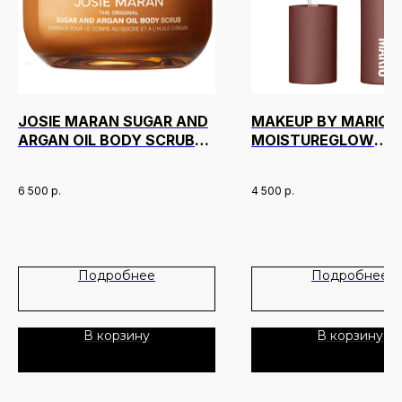
JOSIE MARAN SUGAR AND
MAKEUP BY MARIO
ARGAN OIL BODY SCRUB
MOISTUREGLOW
ALWAYS NUDE 177 МЛ
PLUMPING LIP COLO
Новинки
Доставка и оплата
ОТТЕНОК MOCHA RA
6 500
р.
4 500
р.
Лидеры продаж
О нас
Скидки
Подробнее
Подробнее
Политика Конфиденциальности
Публичная Оферта
В корзину
В корзину
Пользовательское Соглашение
Все права защищены