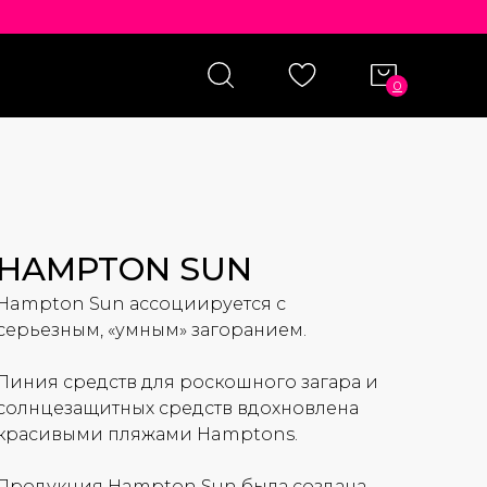
0
HAMPTON SUN
Hampton Sun ассоциируется с
серьезным, «умным» загоранием.
Линия средств для роскошного загара и
солнцезащитных средств вдохновлена
красивыми пляжами Hamptons.
Продукция Hampton Sun была создана