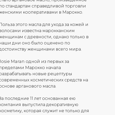
по стандартам справедливой торговли
женскими кооперативами в Марокко.
Польза этого масла для ухода за кожей и
волосами известна марокканским
женщинам с древности, однако только в
наши дни оно было оценено по
достоинству женщинами всего мира.
Josie Maran одной из первых за
пределами Марокко начала
разрабатывать новые рецептуры
современных косметических средств на
основе арганового масла.
За последние 11 лет основанная ею
компания выпустила декоративную
косметику, которая служит не только для