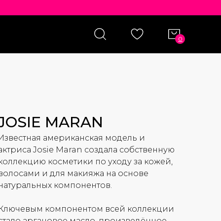
0
JOSIE MARAN
Известная американская модель и
актриса Josie Maran создала собственную
коллекцию косметики по уходу за кожей,
волосами и для макияжа на основе
натуральных компонентов.
Ключевым компонентом всей коллекции
стало аргановое масло, произведённое