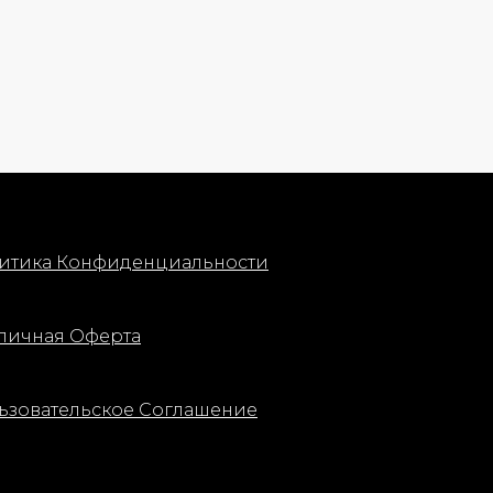
итика Конфиденциальности
личная Оферта
ьзовательское Соглашение