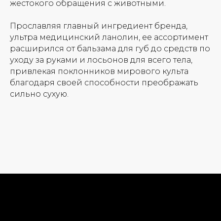
жестокого обращения с животными.
Прославляя главный ингредиент бренда,
ультра медицинский ланолин, ее ассортимент
расширился от бальзама для губ до средств по
уходу за руками и лосьонов для всего тела,
привлекая поклонников мирового культа
благодаря своей способности преображать
сильно сухую.
Новинки
Доставка и оплата
Лидеры продаж
О нас
Скидки
Политика Конфиденциальности
Публичная Оферта
Пользовательское Соглашение