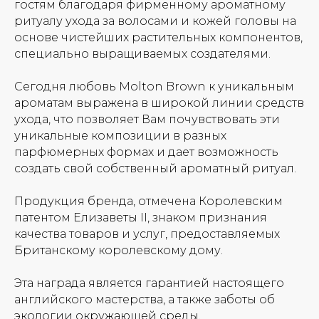
гостям благодаря фирменному ароматному
ритуалу ухода за волосами и кожей головы на
основе чистейших растительных компонентов,
специально выращиваемых создателями.
Сегодня любовь Molton Brown к уникальным
ароматам выражена в широкой линии средств
ухода, что позволяет Вам почувствовать эти
уникальные композиции в разных
парфюмерных формах и дает возможность
создать свой собственный ароматный ритуал.
Продукция бренда, отмечена Королевским
патентом Елизаветы II, знаком признания
качества товаров и услуг, предоставляемых
Британскому королевскому дому.
Эта награда является гарантией настоящего
Новинки
Доставка и оплата
английского мастерства, а также заботы об
экологии окружающей среды.
Лидеры продаж
О нас