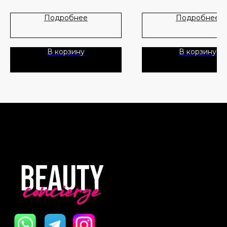
матовой помадой Matte Rev
— просто нанесите ее пов
Лидеры продаж
О нас
Подробнее
Подробнее
матовой помады для создан
бриллиантового, гламурного
Скидки
Нанесите еёо на карандаш д
В корзину
В корзину
Lip Cheat для более насыщ
Политика Конфиденциальности
цвета или носите отдельно н
для соблазнительного блеск
Публичная Оферта
Особые ингредиенты:
Пользовательское Соглашение
• Волшебная бриллиантовая
помогает сиять с
Все права защищены
фотолюминесценцией
• Гиалуроновая кислота увл
губы
• Смягчающее масло прида
насыщенный, глянцевый вид