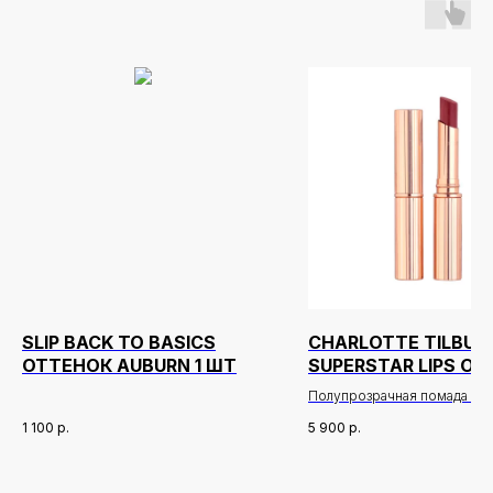
SLIP BACK TO BASICS
CHARLOTTE TILBUR
ОТТЕНОК AUBURN 1 ШТ
SUPERSTAR LIPS О
WALK OF NO SHAME
Полупрозрачная помада с
алмазоподобным, сияющем
1 100
р.
5 900
р.
финишем
Идеально работает в дуэте 
Новинки
Доставка и оплата