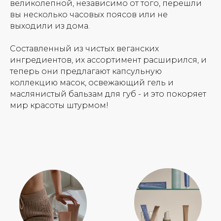
великолепной, независимо от того, перешли
вы несколько часовых поясов или не
выходили из дома.
Составленный из чистых веганских
Для лица
Для тела
ингредиентов, их ассортимент расширился, и
теперь они предлагают капсульную
коллекцию масок, освежающий гель и
маслянистый бальзам для губ - и это покоряет
мир красоты штурмом!
Для губ
Макияж