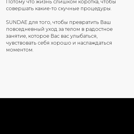
Потому что жизнь слишком коротка, чтобы
совершать какие-то скучные процедуры.
SUNDAE для того, чтобы превратить Ваш
повседневный уход за телом в радостное
занятие, которое Вас вас улыбаться,
чувствовать себя хорошо и наслаждаться
моментом.
Новинки
Доставка и оплата
Лидеры продаж
О нас
Скидки
Политика Конфиденциальности
Публичная Оферта
Пользовательское Соглашение