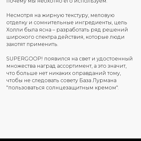
почему мы неохотно его используем.
Несмотря на жирную текстуру, меловую
отделку и сомнительные ингредиенты, цель
Холли была ясна – разработать ряд решений
широкого спектра действия, которые люди
захотят применить.
SUPERGOOP! появился на свет и удостоенный
множества наград ассортимент, а это значит,
что больше нет никаких оправданий тому,
чтобы не следовать совету База Лурмана
"пользоваться солнцезащитным кремом".
Новинки
Доставка и оплата
Лидеры продаж
О нас
Скидки
Политика Конфиденциальности