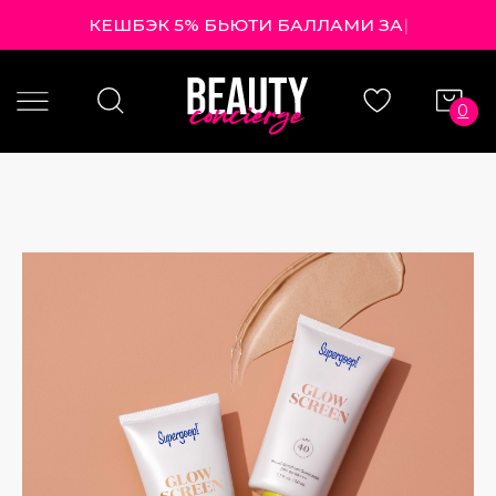
КЕШБЭК 5% БЬЮТИ БАЛЛА
|
0