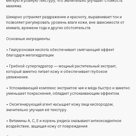
мягкую и ровную текстуру, что значительно улучшает стойкость
макияжа.
Шикарно устраняет раздражение и красноту, выравнивает тон и
позволяет регулировать уровень влаги кожи, вне зависимости от
климата, времени года и других обстоятельств.
Основные ингредиенты:
• Гиалуроновая кислота обеспечивает смягчающий эффект
благодаря мегагидратации.
• Грибной супергидратор — мощный растительный экстракт,
который заметно питает кожу и обеспечивает глубокое
увлажнение.
• Успокаивающий комплекс экстрактов чая и мёда быстро и заметно
уменьшает покраснения, обладает успокаивающим эффектом.
• Оксигенирующий агент насыщает кожу лица кислородом,
значительно улучшая её текстуру.
• Витамины A, C, E и корень редиса оказывают антиоксидантное
воздействие, защищая кожу от повреждения.