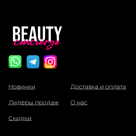
Активные ингредиенты:
Brazilian Bum Bum Cream
- Гуарана – растениях Амазонии
содержится в пять раз больше
кофеина, чем в кофе, который, как
известно, стимулирует
микроциркуляцию и придает коже
энергию, делая ее более гладкой.
- Масло Купуасу – амазонский аналог
масла ши, масло купуасу богато
жирными кислотами, фитостеролами
и полифенолами, которые
удерживают влагу и помогают
поддерживать эластичность кожи.
- Кокосовое масло – быстро
впитывается в кожу, смягчая,
кондиционируя и увлажняя ее. Этот
многофункциональный ингредиент
бразильцы веками любили за его
целебные и антимикробные
свойства.
- Масло асаи – богатый
антиоксидантами суперфрукт,
который помогает защитить кожу от
агрессивных воздействий