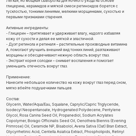
Лёгкая, но мощная сыворотка для ночного ухода на основе
глицерина, керамидов и мягкой смеси ретиноидов борется с
тусклостью, тонкими линиями, мелкими морщинками, сухостью и
первыми признаками старения.
Активные ингредиенты:
- Глицерин – притягивает и удерживает влагу, надолго избавляя
кожу от сухости и делая ее мягкой и эластичной.
- Дуэт ретинола и ретиналя – растительные производные витамина
А, помогают улучшить внешний вид тонких линий, разглаживают
морщины и обесцвечивают нежную область вокруг глаз.
- Экстракт корня солодки – снимает воспаления и помогает
уменьшить отечность вокруг глаз.
Применение:
Нанесите небольшое количество на кожу вокруг глаз перед сном,
мягко вбейте подушечками пальцев.
Состав:
Glycerin, Water/Aqua/Eau, Squalane, Caprylic/Capric Triglyceride,
Isodecyl Neopentanoate, Hydrogenated Polydecene, Pentylene
Glycol, Rosa Canina Seed Oil, Propanediol, Sodium Acrylates
Copolymer, Borago Officinalis Seed Oil, Oenothera Biennis (Evening
Primrose) Oil, Ceramide NP, Bisabolol, Avena Sativa (Oat) Bran Extract,
Glycyrrhetinic Acid, Centella Asiatica Extract, Phospholipids, Retinyl