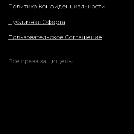
окружающей среды, таких как
загрязнение окружающей среды,
сохраняя ее живой и молодой.
- Бразильский орех – веками
ценился в Бразилии за его
способность укреплять иммунную
систему, является самым богатым
селеном продуктом питания в мире
и в изобилии произрастает по
берегам рек Амазонка, Негру и
Тапежос. Известно, что селен,
содержащийся в бразильском
орехе, помогает поддерживать
естественную способность кожи к
самозащите.
Brazilian 4 Play Moisturizing Shower
Cream-Gel
- Масло Купуасу - амазонский аналог
масла ши, масло купуасу богато
жирными кислотами, фитостеролами
и полифенолами, которые
удерживают влагу и помогают
поддерживать эластичность кожи.
- Кокосовое масло – быстро