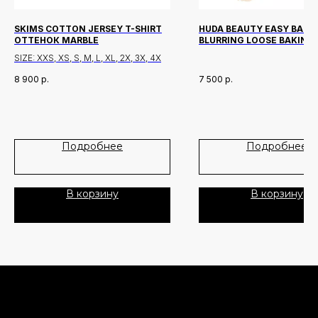
SKIMS COTTON JERSEY T-SHIRT
HUDA BEAUTY EASY BAKE
ОТТЕНОК MARBLE
BLURRING LOOSE BAKING
SETTING POWDER ОТТЕН
SIZE: XXS, XS, S, M, L, XL, 2X, 3X, 4X
POUND CAKE 20 МЛ
8 900
р.
7 500
р.
Новинки
Доставка и оплата
Лидеры продаж
О нас
Скидки
Подробнее
Подробнее
Политика Конфиденциальности
В корзину
В корзину
Публичная Оферта
Пользовательское Соглашение
Все права защищены