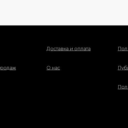
нение, делает кожу более
, гладкой и напитанной,
ащая ей здоровый и ухоженный
б применения: После очищения
и нанесения базового ухода
тно наложите маску на лицо,
Доставка и оплата
Пол
мерно распределив по
ам. Оставьте на 3–4 часа или
зуйте на ночь для
мального восстановления.
продаж
О нас
Пуб
 снятия распределите остатки
ции по коже до полного
ания. Не смывать. Используйте
Пол
за в неделю или по
одимости, особенно при
ти и обезвоженности кожи.