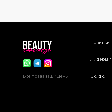
смываемую очищающую маску.
увлаж
мягкой
В состав входят экстракт иссопа,
возвр
рисовая пудра и каолин. Иссоп
вид.
помогает успокоить кожу и
поддерживает её свежий вид,
Спосо
рисовая пудра деликатно
кожи 
отшелушивает ороговевшие клетки, а
аккура
Новинки
каолин абсорбирует излишки себума
равно
и способствует очищению пор.
контур
Средство подходит для всех типов
исполь
кожи, особенно комбинированной и
макси
Лидеры 
жирной.
После
эссен
Способ применения: Вспеньте
впитыв
Все права защищены
Скидки
небольшое количество средства с
2–3 ра
водой, нанесите на влажную кожу
необх
лица массирующими движениями,
сухос
затем тщательно смойте тёплой
водой. В качестве очищающей маски
нанесите средство тонким слоем на
влажную кожу на 1–2 минуты, затем