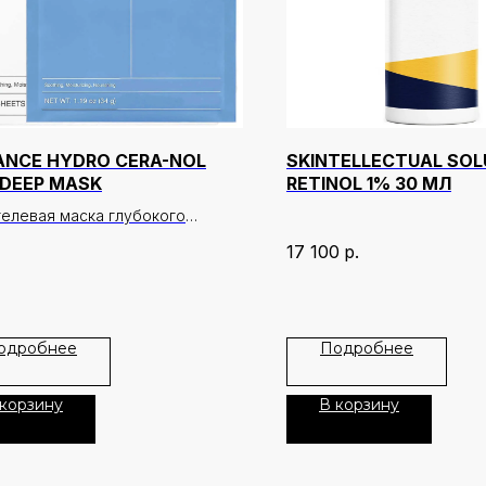
ANCE HYDRO CERA-NOL
SKINTELLECTUAL SOL
 DEEP MASK
RETINOL 1% 30 МЛ
гелевая маска глубокого
нения с комплексом церамидов
17 100
р.
енола, предназначенная для
ановления кожного барьера,
 сухости и раздражения, а
 интенсивного питания кожи.
одробнее
Подробнее
 помогает быстро восстановить
рт кожи, уменьшить чувство
 корзину
В корзину
ости, повысить эластичность и
ить защитный барьер.
ечивает длительное