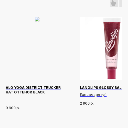
ALO YOGA DISTRICT TRUCKER
LANOLIPS GLOSSY BALM 
HAT ОТТЕНОК BLACK
Бальзам для губ
2 900
р.
Описание:
9 900
р.
Легендарный уход за губам
сочном ягодном оттенке! La
Glossy Balm Berry — это
Новинки
Доставка и оплата
универсальный бальзам с