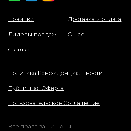
Состав:
Lanolin*, Lanolin Oil*, Aroma*
Sodium Borosilicate, Ricinus
Communis (castor) Seed Oil*
Tocopherol (vit e)*, Helianth
Annuus (sunflower) Seed Oil
Amygdalus (sweet almond) D
Oil*, Tin Oxide, CI 15850, CI 
77499. *naturally derived/dé
naturellement