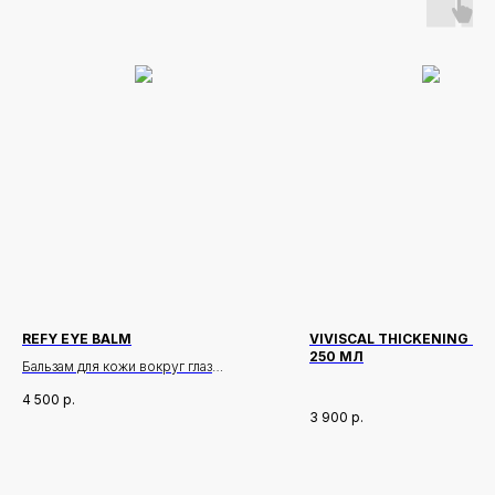
REFY EYE BALM
VIVISCAL THICKENING S
250 МЛ
Бальзам для кожи вокруг глаз
4 500
р.
REFY Eye Balm —
3 900
р.
многофункциональный бальзам для
области вокруг глаз, который
увлажняет, успокаивает и освежает
Новинки
Доставка и оплата
кожу. Легкая текстура