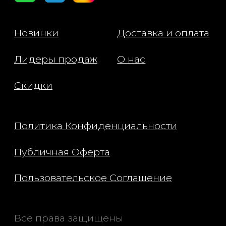
2. Можно использовать перед
макияжем для подготовки кожи.
Состав:
Centaurea Cyanus Flower Water,
Butylene Glycol, Bis-PEG-18 Methyl
Ether Dimethyl Silane, Sodium
Stearate, Propanediol, Glycerin,
Pentylene Glycol,
Caprylic/Capric/Myristic/Stearic
Triglyceride, Ethylhexylglycerin,
Caprylyl Glycol, Sodium Chloride,
Xanthan Gum, Sodium Benzoate,
Sodium Hyaluronate, Aqua/Water/Eau,
Potassium Sorbate, Sodium
Hydroxide, Coleus Forskohlii Root
Extract, Tocopherol