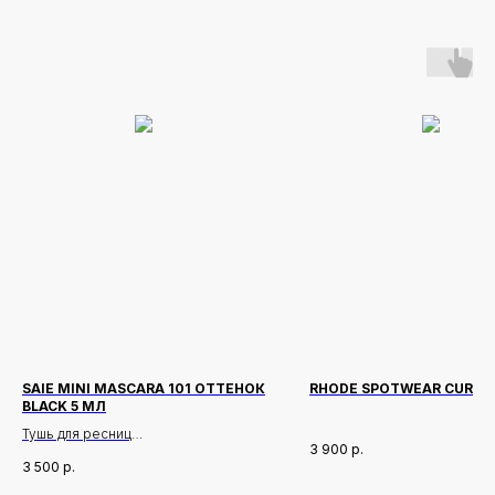
SAIE MINI MASCARA 101 ОТТЕНОК
RHODE SPOTWEAR CURVE 
BLACK 5 МЛ
Тушь для ресниц
3 900
р.
3 500
р.
Описание
Мини-версия тушь для ресниц,