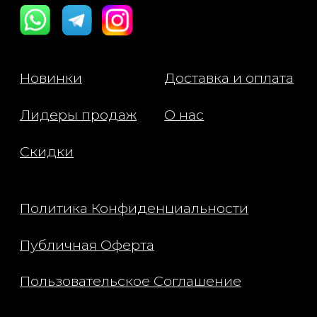
гладкую текстуру.
- Hydra-Mineral Complex — богатый
минералами для укрепления ресниц.
Применение:
Нанесите тушь на чистые сухие
ресницы, начиная от корней и
проводя щеточкой вверх
зигзагообразными движениями. Для
более интенсивного эффекта
нанесите второй слой.
Состав:
Water/Aqua/Eau, Beeswax/Cera
Alba/Cire D'abeille, Butyrospermum
Parkii (Shea) Butter, Polyglyceryl-6
Distearate, Dimer Dilinoleyl Dimer
Dilinoleate, Glycerin, Copernicia
Cerifera (Carnauba) Wax / Cera
Carnauba/Cire De Carnauba,
Polyglyceryl-10 Myristate, Cetyl
Alcohol, Glyceryl Caprylate,
Leuconostoc/Radish Root Ferment
Filtrate, Zea Mays (Corn) Starch,
Xanthan Gum, Arginine, Phenethyl