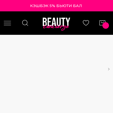
КЭШБЭК 5% БЬЮТИ
|