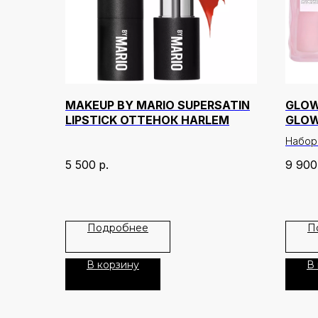
MAKEUP BY MARIO SUPERSATIN
GLOW
LIPSTICK ОТТЕНОК HARLEM
GLOW 
МЛ)
Набор
бестс
5 500
р.
9 900
Waterm
В набо
Waterm
Подробнее
П
50 мл
Glow Pi
+ тоне
В корзину
В
Pore-T
Состав