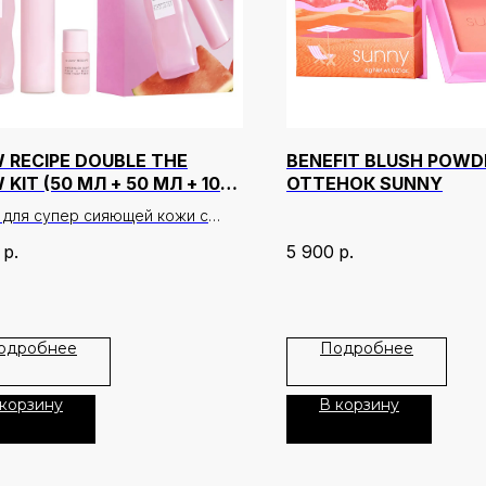
 RECIPE DOUBLE THE
BENEFIT BLUSH POWD
KIT (50 МЛ + 50 МЛ + 10
ОТТЕНОК SUNNY
 для супер сияющей кожи с
еллерами бренда из коллекции
р.
5 900
р.
elon Glow.
р входят: сыворотка
elon Glow Pink Juice Moisturiser
одробнее
Подробнее
 + рефил сыворотки Watermelon
nk Juice Moisturiser Refill 50 мл
р Watermelon Glow PHA + BHA
 корзину
В корзину
ight Toner 10 мл
: