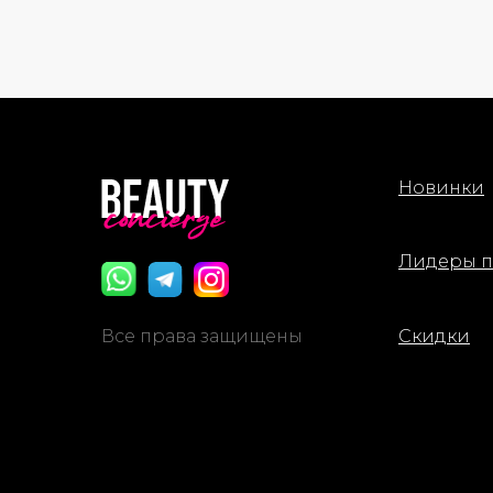
Waterm
(50ml)
Moistur
(Waterm
Lanatu
Wheat 
Hydrol
(Deriv
Новинки
Glycer
Olive),
Olive)
Alcoho
Лидеры 
(Guar)
Amino 
Extract
Все права защищены
Скидки
Extrac
Root Ex
(Licori
Jasmin
Wax, A
Crossp
Capita