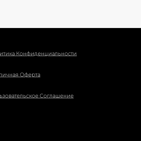
итика Конфиденциальности
личная Оферта
ьзовательское Соглашение