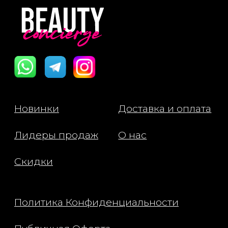
Состав:
Polyisobutene, Tridecyl Trimellitate,
Octyldodecanol, Cera Microcristallina
(Microcrystalline Wax), Silica Dimethyl
Silylate, Simmondsia Chinensis
(Jojoba) Seed Oil, Tocopheryl
Acetate (Vitamin E), Phenoxyethanol,
Butyrospermum Parkii (Shea) Butter,
Caprylyl Glycol, Limnanthes Alba
(Meadowfoam) Seed Oil, Glyceryl
Behenate, Sodium Hyaluronate, [+/-
May Contain/Peut Contenir: Red 6 (CI
15850), Red 7 Lake (CI 15850), Iron
Oxides (CI 77491, CI 77492, CI 77499),
Titanium Dioxide (CI 77891)]