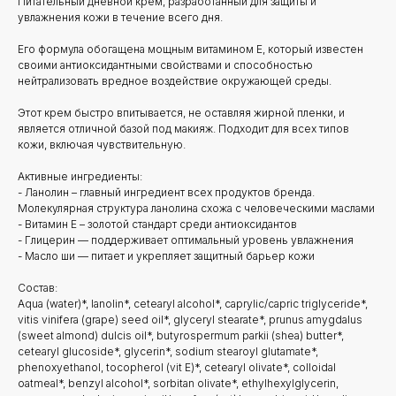
Питательный дневной крем, разработанный для защиты и
увлажнения кожи в течение всего дня.
Его формула обогащена мощным витамином E, который известен
своими антиоксидантными свойствами и способностью
нейтрализовать вредное воздействие окружающей среды.
Этот крем быстро впитывается, не оставляя жирной пленки, и
является отличной базой под макияж. Подходит для всех типов
кожи, включая чувствительную.
Активные ингредиенты:
- Ланолин – главный ингредиент всех продуктов бренда.
Молекулярная структура ланолина схожа с человеческими маслами
- Витамин Е – золотой стандарт среди антиоксидантов
- Глицерин — поддерживает оптимальный уровень увлажнения
- Масло ши — питает и укрепляет защитный барьер кожи
Состав:
Aqua (water)*, lanolin*, cetearyl alcohol*, caprylic/capric triglyceride*,
vitis vinifera (grape) seed oil*, glyceryl stearate*, prunus amygdalus
(sweet almond) dulcis oil*, butyrospermum parkii (shea) butter*,
cetearyl glucoside*, glycerin*, sodium stearoyl glutamate*,
phenoxyethanol, tocopherol (vit E)*, cetearyl olivate*, colloidal
oatmeal*, benzyl alcohol*, sorbitan olivate*, ethylhexylglycerin,