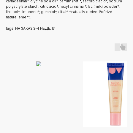
carrageenan*, glycine soja oil*, parfum (nat)*, ascorbic acid*, sodium
polyacrylate starch, citric acid*, hexyl cinnamal*, lac (milk) powder*,
linalool*, limonene*, geraniol*, citral* *naturally derived/dérivé
naturellement.
tags: НА ЗАКАЗ 3-4 НЕДЕЛИ
Новинки
Доставка и оплата
Лидеры продаж
О нас