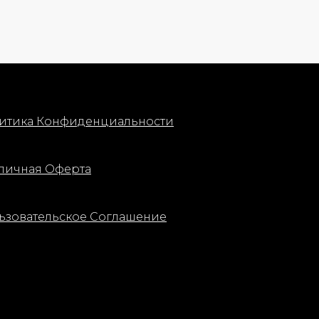
льность.
итика Конфиденциальности
личная Оферта
ьзовательское Соглашение