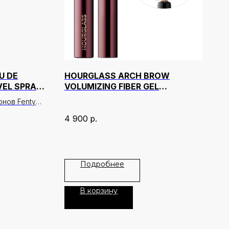
U DE
HOURGLASS ARCH BROW
VEL SPRAY
VOLUMIZING FIBER GEL
МЛ)
ОТТЕНОК BLONDE
нов Fenty
льный выбор
4 900
р.
честве
бъёма
Подробнее
вается
ных
вторимый
В корзину
шему образу