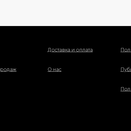
изысканность и индивидуа
Доставка и оплата
Пол
продаж
О нас
Пуб
Пол