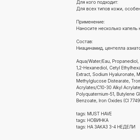
Для кого подходит:
Для всех типов кожи, особен
Применение:
Наносите несколько капель 
Состав:
Ниацинамид, центелла азиатс
Aqua/Water/Eau, Propanediol, 
1,2-Hexanediol, Cetyl Ethylhexan
Extract, Sodium Hyaluronate, M
Methylglucose Distearate, Tro
Acrylates/C10-30 Alkyl Acrylat
Polyquaternium-51, Butylene G
Benzoate, Iron Oxides (CI 77491
tags: MUST HAVE
tags: НОВИНКА
tags: НА ЗАКАЗ 3-4 НЕДЕЛИ