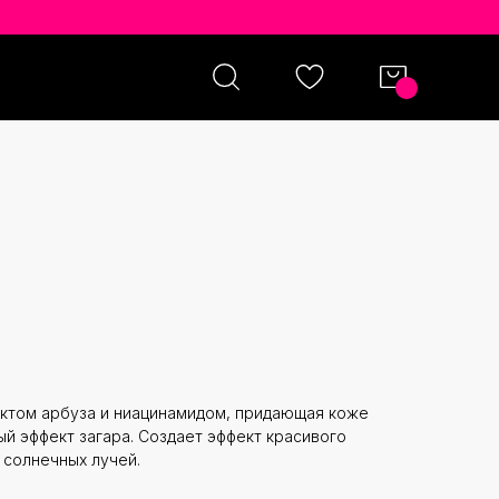
WATERMELON GLOW
UE DROPS ОТТЕНОК SUN
актом арбуза и ниацинамидом, придающая коже
ый эффект загара. Создает эффект красивого
 солнечных лучей.