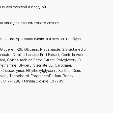
но для тусклой и бледной.
на лицо для равномерного сияния.
кая, гиалуроновая кислота и экстракт арбуза
Glycereth-26, Glycerin, Niacinamide, 2,3-Butanediol,
oate, Citrullus Lanatus Fruit Extract, Centella Asiatica
ica, Coffea Arabica Seed Extract, Polyglyceryl-3
methamine, Glyceryl Stearate SE, Carbomer,
e Crosspolymer, Ethylhexylglycerin, Xanthan Gum,
lycol, Tocopherol, Fragrance/Parfum, Benzyl
, CI 77499), Titanium Dioxide (CI 77891).