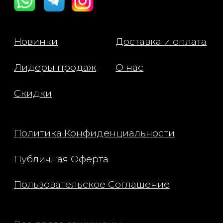
функции кожи, предотвращает
раздражения и обезвоженность.
- Комплекс цитрусовых экстрактов
оказывает мягкое осветляющее
действие, спососбствует
выравниванию тона кожи и
насыщает её антиоксидантами.
- Бисаболол успокаивает кожу,
снимает раздражения и устраняет
шелушения, способствует
выравниванию тона и
восстановлению кожи.
- Комплекс бифидобактерий
поддерживает здоровый
микробиом кожи, препятствуя
развитию патогенной бактериальной
среды.
- Бета-глюкан восстанавливает
защитный барьер кожи,
способствует снятию покраснений
и препятствует потере влаги.
- Аденозин оказывает глубокое
увлажняющее и
восстанавливающее действие,
стимулирует выработку коллагена.