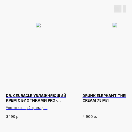
DR. CEURACLE УВЛАЖНЯЮЩИЙ
DRUNK ELEPHANT THERA
КРЕМ С БИОТИКАМИ PRO-
CREAM 75 МЛ
BALANCE BIOTICS 100 МЛ
Увлажняющий крем для
восстановления микробиома кожи
3 190
р.
4 900
р.
Описание:
Насыщенный, но легкий крем с
Новинки
Доставка и оплата