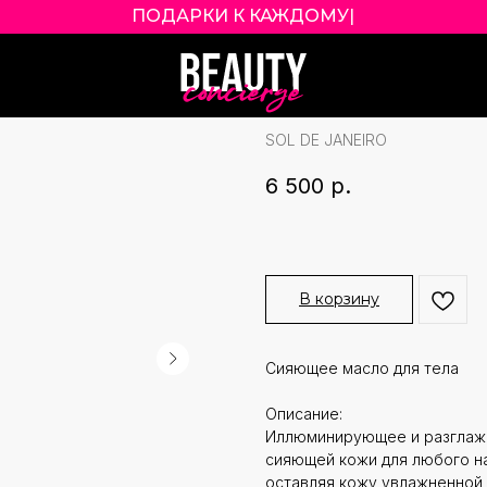
ПОДАРКИ К КАЖДОМУ ЗАКАЗУ!
|
SOL DE JANEIR
OIL ОТТЕНОК RI
SOL DE JANEIRO
6 500
р.
В корзину
Сияющее масло для тела
Описание:
Иллюминирующее и разглажи
сияющей кожи для любого на
оставляя кожу увлажненной 