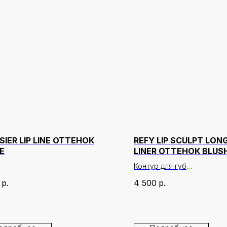
SIER LIP LINE ОТТЕНОК
REFY LIP SCULPT LO
E
LINER ОТТЕНОК BLUS
Контур для губ
р.
4 500
р.
Описание:
REFY Lip Sculpt Longwear 
стойкий карандаш для губ
помогает мгновенно