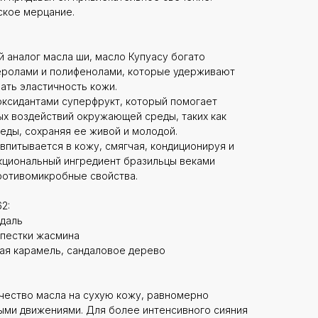
ское мерцание.
й аналог масла ши, масло Купуасу богато
еролами и полифенолами, которые удерживают
ать эластичность кожи.
иоксидантами суперфрукт, который помогает
ых воздействий окружающей среды, таких как
ды, сохраняя ее живой и молодой.
впитывается в кожу, смягчая, кондиционируя и
кциональный ингредиент бразильцы веками
ротивомикробные свойства.
2:
ндаль
епестки жасмина
ная карамель, сандаловое дерево
чество масла на сухую кожу, равномерно
ыми движениями. Для более интенсивного сияния