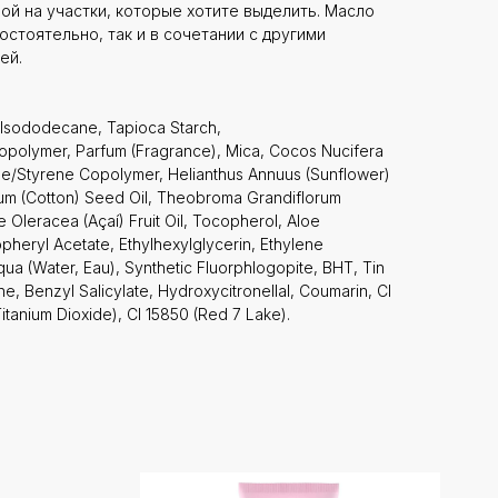
ой на участки, которые хотите выделить. Масло
стоятельно, так и в сочетании с другими
ей.
Isododecane, Tapioca Starch,
opolymer, Parfum (Fragrance), Mica, Cocos Nucifera
ene/Styrene Copolymer, Helianthus Annuus (Sunflower)
m (Cotton) Seed Oil, Theobroma Grandiflorum
 Oleracea (Açaí) Fruit Oil, Tocopherol, Aloe
pheryl Acetate, Ethylhexylglycerin, Ethylene
ua (Water, Eau), Synthetic Fluorphlogopite, BHT, Tin
e, Benzyl Salicylate, Hydroxycitronellal, Coumarin, CI
Titanium Dioxide), CI 15850 (Red 7 Lake).