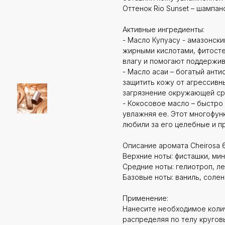
Оттенок Rio Sunset – шампан
Активные ингредиенты:
- Масло Купуасу - амазонски
жирными кислотами, фитост
влагу и помогают поддержив
- Масло асаи – богатый ант
защитить кожу от агрессивн
загрязнение окружающей сре
- Кокосовое масло – быстро 
увлажняя ее. Этот многофун
любили за его целебные и п
Описание аромата Cheirosa 6
Верхние ноты: фисташки, ми
Средние ноты: гелиотроп, л
Базовые ноты: ваниль, соле
Применение:
Нанесите необходимое коли
распределяя по телу кругов