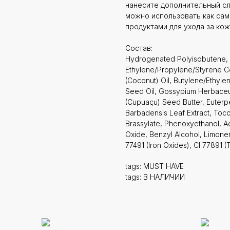
нанесите дополнительный сл
можно использовать как само
продуктами для ухода за кож
Состав:
Hydrogenated Polyisobutene, 
Ethylene/Propylene/Styrene C
(Coconut) Oil, Butylene/Ethyl
Seed Oil, Gossypium Herbaceu
(Cupuaçu) Seed Butter, Euterpe
Barbadensis Leaf Extract, Toco
Brassylate, Phenoxyethanol, Aq
Oxide, Benzyl Alcohol, Limonen
77491 (Iron Oxides), CI 77891 (
tags: MUST HAVE
tags: В НАЛИЧИИ