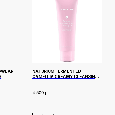
NGWEAR
NATURIUM FERMENTED
H
CAMELLIA CREAMY CLEANSING
OIL 104 МЛ
4 500
р.
Liner — это
, который