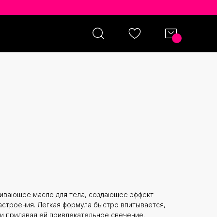
O GLOWMOTIONS GLOW BODY
O SUNSET 75 МЛ
вающее масло для тела, создающее эффект
строения. Легкая формула быстро впитывается,
и придавая ей привлекательное свечение.