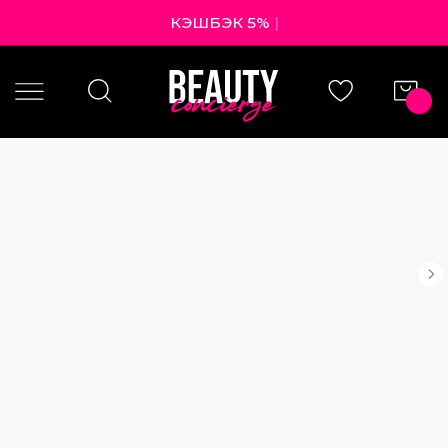
КЭШБЭК 5% БЬЮ
|