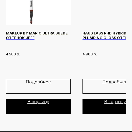
MAKEUP BY MARIO ULTRA SUEDE
HAUS LABS PHD HYBRID LI
ОТТЕНОК JEFF
PLUMPING GLOSS ОТТЕН
PERSIMMON
Новинки
Доставка и оплата
4 500
р.
4 900
р.
Лидеры продаж
О нас
Скидки
Подробнее
Подробнее
Политика Конфиденциальности
Публичная Оферта
В корзину
В корзину
Пользовательское Соглашение
Все права защищены