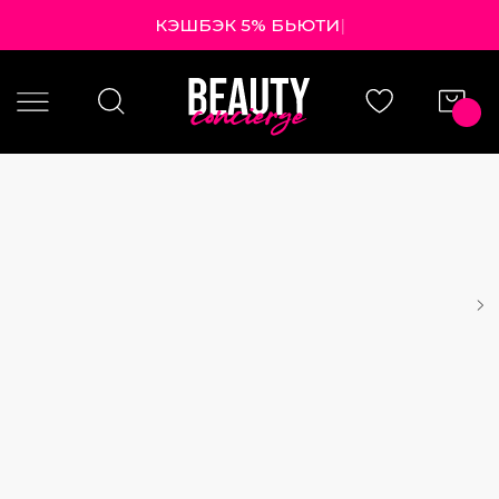
КЭШБЭК 5% БЬЮТИ БА
|