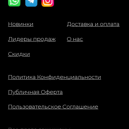
Состав:
Isocetyl Stearoyl Stearate, Glycerin,
Tribehenin, Sambucus Nigra
(Elderberry) Fruit Extract, Mica,
Glyceryl Stearate, Glycyrrhiza Glabra
(Licorice) Root Extract, Silica, Morus
Alba (White Mulberry) Root Extract,
Symphytum Officinale (Comfrey) Leaf
Extract, Oenothera Biennis (Evening
Primrose) Root Extract. [+/- May
Contain/ Peut Contenir: Titanium
Dioxide Ci77891, Iron Oxides
(Ci77492, Ci77491, Ci77499), Yellow 6
Lake, Red 7 Lake, Red 22 Lake, Ferric
Ferrocyanide]