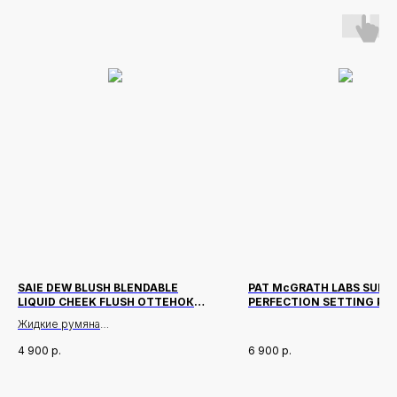
SAIE DEW BLUSH BLENDABLE
PAT McGRATH LABS SUBL
LIQUID CHEEK FLUSH ОТТЕНОК
PERFECTION SETTING PO
DREAMY 12 МЛ
ОТТЕНОК MEDIUM 3
Жидкие румяна
4 900
р.
6 900
р.
Описание
Легкая, воздушная текстура тает на
коже, придавая щекам здоровое
Новинки
Доставка и оплата