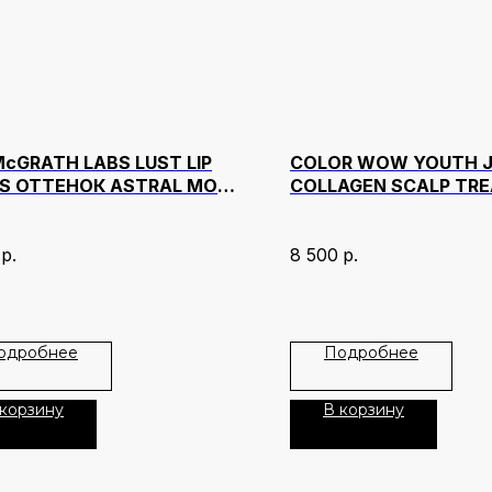
McGRATH LABS LUST LIP
COLOR WOW YOUTH J
S ОТТЕНОК ASTRAL MOON
COLLAGEN SCALP TR
ER
50 МЛ
р.
8 500
р.
одробнее
Подробнее
 корзину
В корзину