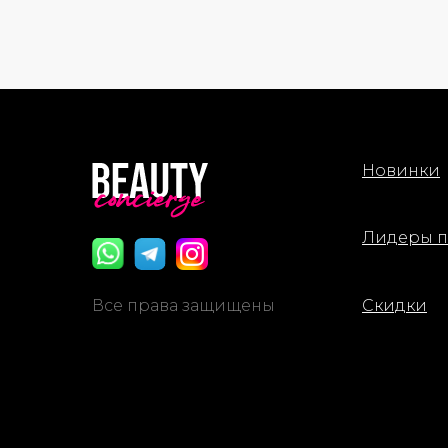
предварительно поместить в
холодильник.
Комплекс из 8 видов гиалуроновой
кислоты обеспечивает
многоуровневое увлажнение,
катехины зеленого чая оказывают
антиоксидантное и успокаивающее
Новинки
действие, а кофеин способствует
уменьшению отечности и помогает
сделать контуры лица визуально
более свежими.
Лидеры 
Способ применения: Нанесите маску
на очищенную и тонизированную
Все права защищены
Скидки
кожу лица, оставьте на 10–20 минут.
Затем снимите маску, а остатки
эссенции мягко распределите по
коже до полного впитывания.