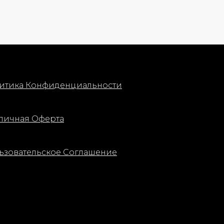
подходят для путешествий или для
знакомства с продуктами бренда.
Этот набор является отличным
вариантом для повседневного
макияжа и ухода.
итика Конфиденциальности
личная Оферта
ьзовательское Соглашение