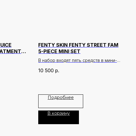
UICE
FENTY SKIN FENTY STREET FAM
EATMENT
5-PIECE MINI SET
В набор входят пять средств в мини-
формате: блеск для губ +
10 500
р.
минеральный SPF30 + крем для тела +
восстанавливающая крем-сыворотка
+ парфюм
Подробнее
Набор из пяти миниатюр Fenty Street
Fam включает средства для губ, лица
и глаз, обеспечивая полный уход и
В корзину
макияж.
Компактные форматы идеально