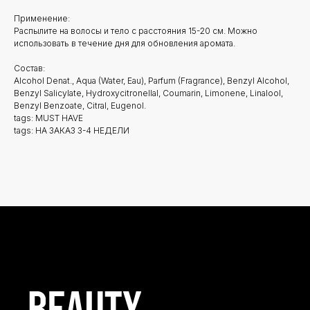
Применение:
Распылите на волосы и тело с расстояния 15-20 см. Можно
использовать в течение дня для обновления аромата.
Состав:
Alcohol Denat., Aqua (Water, Eau), Parfum (Fragrance), Benzyl Alcohol,
Benzyl Salicylate, Hydroxycitronellal, Coumarin, Limonene, Linalool,
Benzyl Benzoate, Citral, Eugenol.
tags: MUST HAVE
Новинки
Доставка и оплата
tags: НА ЗАКАЗ 3-4 НЕДЕЛИ
Лидеры продаж
О нас
Скидки
Политика Конфиденциальности
Публичная Оферта
Пользовательское Соглашение