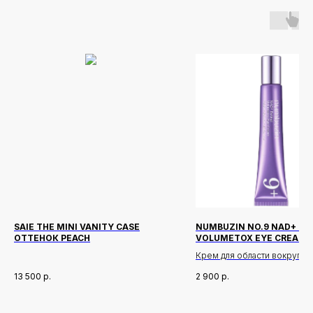
SAIE THE MINI VANITY CASE
NUMBUZIN NO.9 NAD+ RE
ОТТЕНОК PEACH
VOLUMETOX EYE CREAM 
Крем для области вокруг гла
ретинолом и NAD+, направл
13 500
р.
2 900
р.
борьбу с морщинами, поте
объема и провисанием кож
деликатной зоне.
Новинки
Доставка и оплата