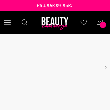
КЭШБЭК 5%
|