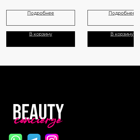
Формула работает над упру
Лидеры продаж
О нас
Подробнее
Подробнее
стимулирует обновление кл
Питательная, но не тяжелая
Скидки
комфортно ложится и быст
впитывается.
В корзину
В корзину
Политика Конфиденциальности
Рекомендуется для вечерн
ухода — небольшое количе
Публичная Оферта
крема распределяется кон
пальцев по контуру глаз ле
Пользовательское Соглашение
похлопывающими движения
Все права защищены