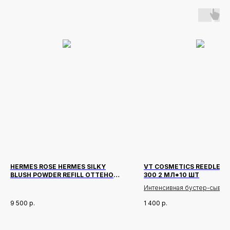
HERMES ROSE HERMES SILKY
VT COSMETICS REEDLE S
BLUSH POWDER REFILL ОТТЕНОК
300 2 МЛ*10 ШТ
ROSE TAN
Интенсивная бустер-сыворо
лица с микроиглами в стиках
9 500
р.
1 400
р.
Cosmetics Reedle Shot 300 
Pouch — это мощное средс
глубокого ухода, сочетаю
Новинки
Доставка и оплата