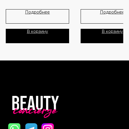
инновационную технологи
микроигл с эффективной ф
Лидеры продаж
О нас
Подробнее
Подробнее
сыворотки. Микроиглы
обеспечивают глубокое
Скидки
проникновение активных
компонентов, а формула сы
В корзину
В корзину
помогает улучшить тон и те
Политика Конфиденциальности
кожи.
Публичная Оферта
Основное действие сыворо
заключается в улучшении
Пользовательское Соглашение
микроциркуляции, стимуляц
регенерации кожи и усилен
усвоения активных веществ
Все права защищены
Регулярное использование
средства способствует
уменьшению видимости по
разглаживанию морщин и п
коже сияющего вида.
В состав интенсивной буст
сыворотки для лица с микро
стиках VT Cosmetics Reedle
300 Stick Pouch входят: