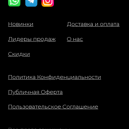
Микроиглы (237 500) — соз
микроповреждения на пов
кожи, стимулируя выработк
коллагена и улучшая усвое
активных компонентов.
Ниацинамид — укрепляет к
барьер, уменьшает воспале
выравнивает тон кожи.
Комплекс аминокислот —
увлажняет, восстанавливает
структуру кожи и улучшает 
эластичность.
Для какого типа кожи
подходит: подходит для все
кожи.
Способ применения: при
выполнении вечернего ухо
нанесите сыворотку на чис
лица, слегка похлопывая по
пальцами. После впитывани
сыворотки нанесите свой