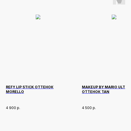
REFY LIP STICK ОТТЕНОК
MAKEUP BY MARIO ULTRA
MORELLO
ОТТЕНОК TAN
4 900
р.
4 500
р.
Новинки
Доставка и оплата