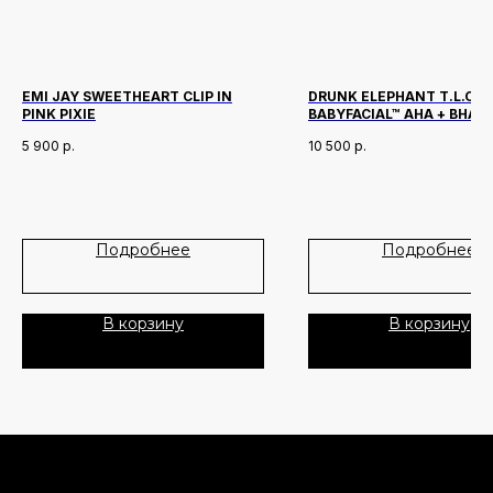
Лидеры продаж
О нас
Скидки
EMI JAY SWEETHEART CLIP IN
DRUNK ELEPHANT T.L.C. 
PINK PIXIE
BABYFACIAL™ AHA + BHA 
МЛ
Политика Конфиденциальности
5 900
р.
10 500
р.
Публичная Оферта
Пользовательское Соглашение
Подробнее
Подробнее
Все права защищены
В корзину
В корзину