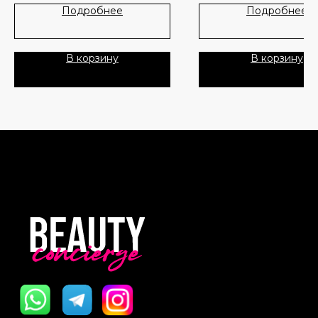
Лидеры продаж
О нас
Подробнее
Подробнее
Идеален для ежедневного
применения, в том числе п
Скидки
макияж.
В корзину
В корзину
Активные ингредиенты:
Политика Конфиденциальности
- Химические фильтры Mexo
Tinosorb S, Uvinul A Plus и U
150 — это фотостабильные 
Публичная Оферта
нового поколения, которые
обеспечивают длительную 
Пользовательское Соглашение
эффективную защиту от UVA
лучей, при этом не вызывая
раздражения кожи.
Все права защищены
- 10-HYALURONIC COMPLEX
обеспечивает моментально
продолжительное увлажнен
верхних, так и глубоких сло
удерживает влагу, предотв
её потерю через эпидерми
восстанавливает кожный ба
поддерживает упругость ко
- Пантенол восстанавливает
уровень увлажнённости, см
кожу и возвращает ощущен