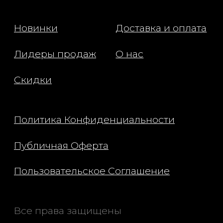
комфорта, успокаивая разд
и снижая покраснения.
- Ниацинамид (витамин В3) 
мощным антиоксидантным
действием, стимулирует вы
коллагена и эластина, прида
здоровое сияние.
Применение:
Наносите на кожу за 15 мину
выхода на солнце. Обновля
каждые 2–3 часа.
Состав:
Water, Dibutyl Adipate, Propa
Ethylhexyl Triazone,
Terephthalylidene Dicampho
Sulfonic Acid, Polyglyceryl-3
Distearate, Niacinamide,
Tromethamine, 1,2-Hexanedio
Pentylene Glycol, Diethylam
Hydroxybenzoyl Hexyl Benz
Polysilicone- 15, Sodium Hya
Glyceryl Stearate, Bis-
Ethylhexyloxyphenol Metho