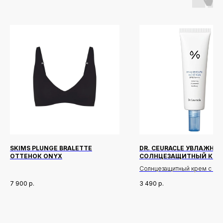
SKIMS PLUNGE BRALETTE
DR. CEURACLE УВЛАЖН
ОТТЕНОК ONYX
СОЛНЦЕЗАЩИТНЫЙ КРЕ
SPF50+ PA++++ 50 МЛ
Солнцезащитный крем с вы
степенью защиты
7 900
р.
3 490
р.
Описание:
Крем обеспечивает надеж
Новинки
Доставка и оплата
защиту от УФ-излучения, ув
кожу и не оставляет белого 