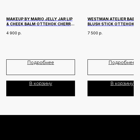
Лидеры продаж
О нас
Скидки
MAKEUP BY MARIO JELLY JAR LIP
WESTMAN ATELIER BABY 
& CHEEK BALM ОТТЕНОК CHERRY
BLUSH STICK ОТТЕНОК
PIE
COQUETTE
4 900
р.
7 500
р.
Политика Конфиденциальности
Публичная Оферта
Пользовательское Соглашение
Подробнее
Подробнее
Все права защищены
В корзину
В корзину