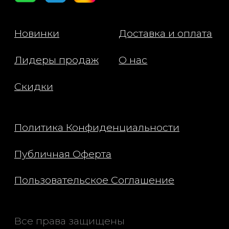
переходит в шик и декаданс. Сочная
красная клубника в сочетании с
сочным сливовым нектаром
создают яркий аромат. Свежие
цветочные ноты, дополненные
чувственным сочетанием амбры и
бобов тонка, раскрывают аромат,
который является неотразимым и
удивительно сложным. Клубничное
письмо, словно любовная записка,
запечатанная поцелуем, трудно
забыть.”
Этот аромат идеально подходит для
тех, кто ищет свежий и
одновременно глубокий парфюм с
ярко выраженными фруктовыми и
гурманскими нотами.
Состав: Ethyl Linalool, Gamma-
Undecalactone, Tetrahydro-Methyl-
Methylpropyl)-Pyran-4-Ol, Ethyl
Hydroxypyrone, Ethyl Vanillin, Vanillin,
Citrus Aurantium Dulcis (Orange) Peel
Oil, Pogostemon Cablin Leaf Oil,