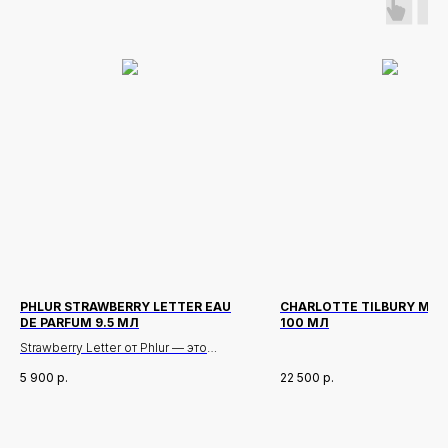
PHLUR STRAWBERRY LETTER EAU
CHARLOTTE TILBURY MOR
DE PARFUM 9.5 МЛ
100 МЛ
Strawberry Letter от Phlur — это
притягательный и соблазнительный
5 900
р.
22 500
р.
аромат, который открывается
сочными нотами спелой клубники и
сливового нектара, создавая яркое
Новинки
Доставка и оплата
и игривое первое впечатление. По